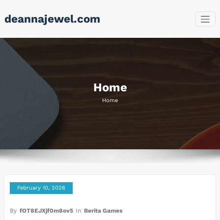
Skip
deannajewel.com
to
content
Home
Home
February 10, 2026
By
fOT8EJXjf0m8ov5
In
Berita Games