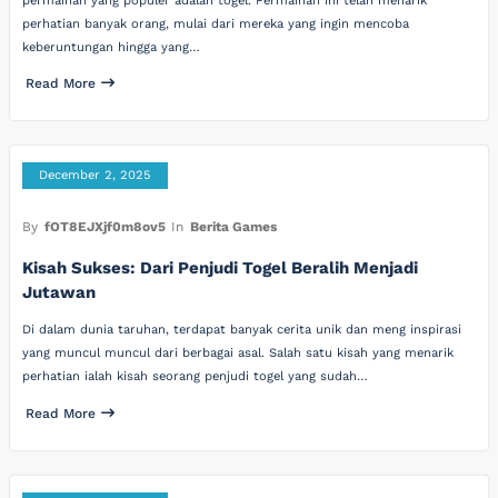
permainan yang populer adalah togel. Permainan ini telah menarik
perhatian banyak orang, mulai dari mereka yang ingin mencoba
keberuntungan hingga yang…
Read More
December 2, 2025
By
fOT8EJXjf0m8ov5
In
Berita Games
Kisah Sukses: Dari Penjudi Togel Beralih Menjadi
Jutawan
Di dalam dunia taruhan, terdapat banyak cerita unik dan meng inspirasi
yang muncul muncul dari berbagai asal. Salah satu kisah yang menarik
perhatian ialah kisah seorang penjudi togel yang sudah…
Read More