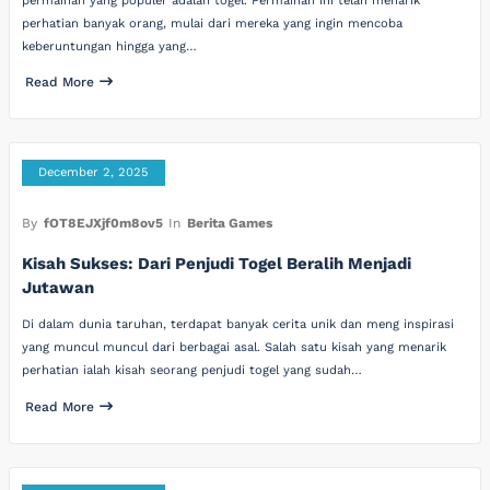
permainan yang populer adalah togel. Permainan ini telah menarik
perhatian banyak orang, mulai dari mereka yang ingin mencoba
keberuntungan hingga yang…
Read More
December 2, 2025
By
fOT8EJXjf0m8ov5
In
Berita Games
Kisah Sukses: Dari Penjudi Togel Beralih Menjadi
Jutawan
Di dalam dunia taruhan, terdapat banyak cerita unik dan meng inspirasi
yang muncul muncul dari berbagai asal. Salah satu kisah yang menarik
perhatian ialah kisah seorang penjudi togel yang sudah…
Read More