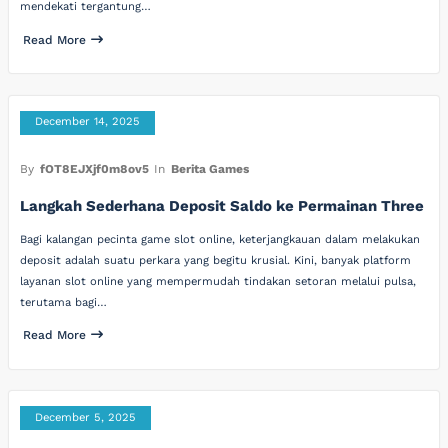
mendekati tergantung…
Read More
December 14, 2025
By
fOT8EJXjf0m8ov5
In
Berita Games
Langkah Sederhana Deposit Saldo ke Permainan Three
Bagi kalangan pecinta game slot online, keterjangkauan dalam melakukan
deposit adalah suatu perkara yang begitu krusial. Kini, banyak platform
layanan slot online yang mempermudah tindakan setoran melalui pulsa,
terutama bagi…
Read More
December 5, 2025