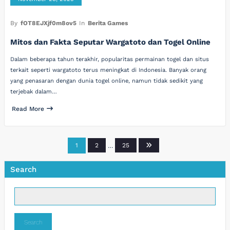
By
fOT8EJXjf0m8ov5
In
Berita Games
Mitos dan Fakta Seputar Wargatoto dan Togel Online
Dalam beberapa tahun terakhir, popularitas permainan togel dan situs
terkait seperti wargatoto terus meningkat di Indonesia. Banyak orang
yang penasaran dengan dunia togel online, namun tidak sedikit yang
terjebak dalam…
Read More
Posts
1
2
…
25
pagination
Search
Search