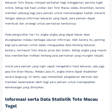
Keluaran Toto Macau menjadi perhatian bagi menggemari pecinta togel
online. Setiap kali hasil undian dari Toto Macau selalu dinantikan, karena
memberi peluang bagi para pemain untuk memenangkan hadiah menarik.
Dengan adanya informasi keluaran yang tepat, para pemain dapat
membuat dan strategi untuk permainan berikutnya.
Pada pengundian hari ini, angka-angka yang dapat keluar akan
diungkapkan melalui berbagai saluran informasi. Oleh karena itu, penting
bagi para pemain untuk selalu mengupdate data tentang keluaran
terbaru, termasuk Toto Macau prize dan kolam. Setiap angka yang masuk
bisa memberikan indikasi tentang pola permainan yang mungkin terjadi.
Untuk para pemain yang ingin cepat mengetahui hasil keluaran, ada juga
jasa live draw Macau. Melalui jasa ini, angka lotere dapat disaksikan
secara langsung. Ini tentu saja menambah pengalaman bermain dan
memberi kesempatan lebih bagi para pemain untuk mendapatkan
kemenangan yang diimpikan.
Informasi serta Data Statistik Toto Macau
Togel