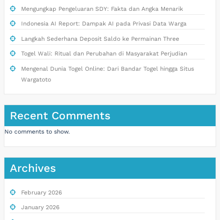
Mengungkap Pengeluaran SDY: Fakta dan Angka Menarik
Indonesia AI Report: Dampak AI pada Privasi Data Warga
Langkah Sederhana Deposit Saldo ke Permainan Three
Togel Wali: Ritual dan Perubahan di Masyarakat Perjudian
Mengenal Dunia Togel Online: Dari Bandar Togel hingga Situs
Wargatoto
Recent Comments
No comments to show.
Archives
February 2026
January 2026