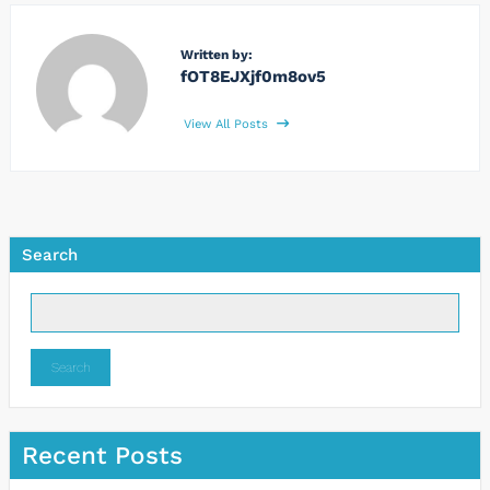
Written by:
fOT8EJXjf0m8ov5
View All Posts
Search
Search
Recent Posts