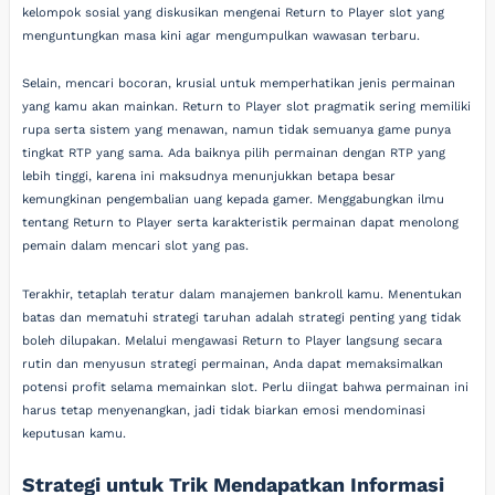
kelompok sosial yang diskusikan mengenai Return to Player slot yang
menguntungkan masa kini agar mengumpulkan wawasan terbaru.
Selain, mencari bocoran, krusial untuk memperhatikan jenis permainan
yang kamu akan mainkan. Return to Player slot pragmatik sering memiliki
rupa serta sistem yang menawan, namun tidak semuanya game punya
tingkat RTP yang sama. Ada baiknya pilih permainan dengan RTP yang
lebih tinggi, karena ini maksudnya menunjukkan betapa besar
kemungkinan pengembalian uang kepada gamer. Menggabungkan ilmu
tentang Return to Player serta karakteristik permainan dapat menolong
pemain dalam mencari slot yang pas.
Terakhir, tetaplah teratur dalam manajemen bankroll kamu. Menentukan
batas dan mematuhi strategi taruhan adalah strategi penting yang tidak
boleh dilupakan. Melalui mengawasi Return to Player langsung secara
rutin dan menyusun strategi permainan, Anda dapat memaksimalkan
potensi profit selama memainkan slot. Perlu diingat bahwa permainan ini
harus tetap menyenangkan, jadi tidak biarkan emosi mendominasi
keputusan kamu.
Strategi untuk Trik Mendapatkan Informasi