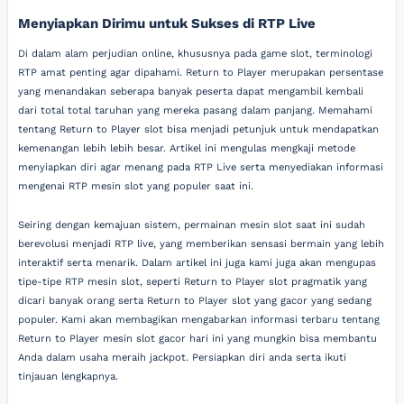
Menyiapkan Dirimu untuk Sukses di RTP Live
Di dalam alam perjudian online, khususnya pada game slot, terminologi
RTP amat penting agar dipahami. Return to Player merupakan persentase
yang menandakan seberapa banyak peserta dapat mengambil kembali
dari total total taruhan yang mereka pasang dalam panjang. Memahami
tentang Return to Player slot bisa menjadi petunjuk untuk mendapatkan
kemenangan lebih lebih besar. Artikel ini mengulas mengkaji metode
menyiapkan diri agar menang pada RTP Live serta menyediakan informasi
mengenai RTP mesin slot yang populer saat ini.
Seiring dengan kemajuan sistem, permainan mesin slot saat ini sudah
berevolusi menjadi RTP live, yang memberikan sensasi bermain yang lebih
interaktif serta menarik. Dalam artikel ini juga kami juga akan mengupas
tipe-tipe RTP mesin slot, seperti Return to Player slot pragmatik yang
dicari banyak orang serta Return to Player slot yang gacor yang sedang
populer. Kami akan membagikan mengabarkan informasi terbaru tentang
Return to Player mesin slot gacor hari ini yang mungkin bisa membantu
Anda dalam usaha meraih jackpot. Persiapkan diri anda serta ikuti
tinjauan lengkapnya.