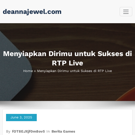
Skip
deannajewel.com
to
content
Menyiapkan Dirimu untuk Sukses di
RTP Live
Home
»
Menyiapkan Dirimu untuk Sukses di RTP Live
June 3, 2025
By
fOT8EJXjf0m8ov5
In
Berita Games