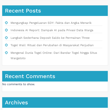
Recent Posts
Mengungkap Pengeluaran SDY: Fakta dan Angka Menarik
Indonesia AI Report: Dampak AI pada Privasi Data Warga
Langkah Sederhana Deposit Saldo ke Permainan Three
Togel Wali: Ritual dan Perubahan di Masyarakat Perjudian
Mengenal Dunia Togel Online: Dari Bandar Togel hingga Situs
Wargatoto
Recent Comments
No comments to show.
Archives