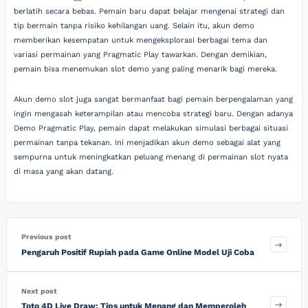
berlatih secara bebas. Pemain baru dapat belajar mengenai strategi dan
tip bermain tanpa risiko kehilangan uang. Selain itu, akun demo
memberikan kesempatan untuk mengeksplorasi berbagai tema dan
variasi permainan yang Pragmatic Play tawarkan. Dengan demikian,
pemain bisa menemukan slot demo yang paling menarik bagi mereka.
Akun demo slot juga sangat bermanfaat bagi pemain berpengalaman yang
ingin mengasah keterampilan atau mencoba strategi baru. Dengan adanya
Demo Pragmatic Play, pemain dapat melakukan simulasi berbagai situasi
permainan tanpa tekanan. Ini menjadikan akun demo sebagai alat yang
sempurna untuk meningkatkan peluang menang di permainan slot nyata
di masa yang akan datang.
Previous post
Pengaruh Positif Rupiah pada Game Online Model Uji Coba
Next post
Toto 4D Live Draw: Tips untuk Menang dan Memperoleh