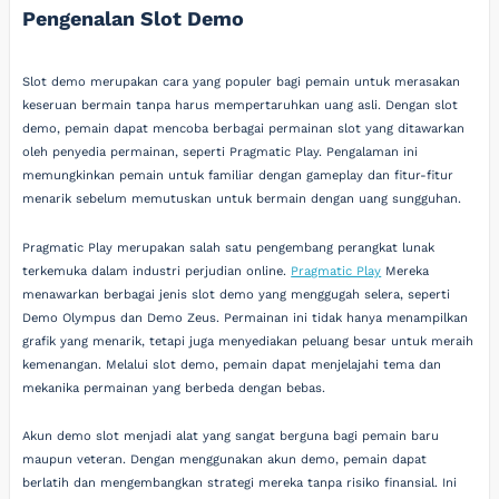
Pengenalan Slot Demo
Slot demo merupakan cara yang populer bagi pemain untuk merasakan
keseruan bermain tanpa harus mempertaruhkan uang asli. Dengan slot
demo, pemain dapat mencoba berbagai permainan slot yang ditawarkan
oleh penyedia permainan, seperti Pragmatic Play. Pengalaman ini
memungkinkan pemain untuk familiar dengan gameplay dan fitur-fitur
menarik sebelum memutuskan untuk bermain dengan uang sungguhan.
Pragmatic Play merupakan salah satu pengembang perangkat lunak
terkemuka dalam industri perjudian online.
Pragmatic Play
Mereka
menawarkan berbagai jenis slot demo yang menggugah selera, seperti
Demo Olympus dan Demo Zeus. Permainan ini tidak hanya menampilkan
grafik yang menarik, tetapi juga menyediakan peluang besar untuk meraih
kemenangan. Melalui slot demo, pemain dapat menjelajahi tema dan
mekanika permainan yang berbeda dengan bebas.
Akun demo slot menjadi alat yang sangat berguna bagi pemain baru
maupun veteran. Dengan menggunakan akun demo, pemain dapat
berlatih dan mengembangkan strategi mereka tanpa risiko finansial. Ini