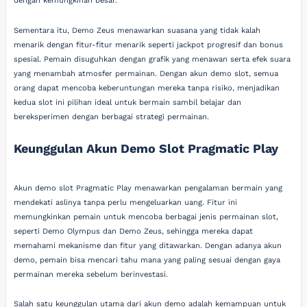
dengan kemungkinan besar.
Sementara itu, Demo Zeus menawarkan suasana yang tidak kalah
menarik dengan fitur-fitur menarik seperti jackpot progresif dan bonus
spesial. Pemain disuguhkan dengan grafik yang menawan serta efek suara
yang menambah atmosfer permainan. Dengan akun demo slot, semua
orang dapat mencoba keberuntungan mereka tanpa risiko, menjadikan
kedua slot ini pilihan ideal untuk bermain sambil belajar dan
bereksperimen dengan berbagai strategi permainan.
Keunggulan Akun Demo Slot Pragmatic Play
Akun demo slot Pragmatic Play menawarkan pengalaman bermain yang
mendekati aslinya tanpa perlu mengeluarkan uang. Fitur ini
memungkinkan pemain untuk mencoba berbagai jenis permainan slot,
seperti Demo Olympus dan Demo Zeus, sehingga mereka dapat
memahami mekanisme dan fitur yang ditawarkan. Dengan adanya akun
demo, pemain bisa mencari tahu mana yang paling sesuai dengan gaya
permainan mereka sebelum berinvestasi.
Salah satu keunggulan utama dari akun demo adalah kemampuan untuk