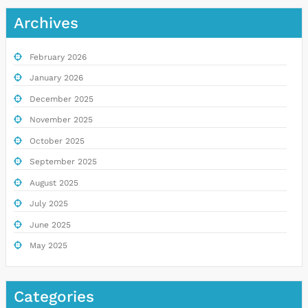
Archives
February 2026
January 2026
December 2025
November 2025
October 2025
September 2025
August 2025
July 2025
June 2025
May 2025
Categories