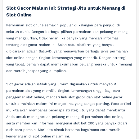
Slot Gacor Malam Ini: Strategi Jitu untuk Menang di
Slot Online
Permainan slot online semakin populer di kalangan para penjudi di
seluruh dunia. Dengan berbagai pilihan permainan dan peluang menang
yang menggiurkan, tidak heran jika banyak yang mencari informasi
tentang slot gacor malam ini. Salah satu platform yang banyak
dibicarakan adalah Salju4D, yang menawarkan berbagai jenis permainan
slot online dengan tingkat kemenangan yang menarik. Dengan strategi
yang tepat, pemain dapat memaksimalkan peluang mereka untuk menang
dan meraih jackpot yang diimpikan.
Slot gacor adalah istilah yang umum digunakan untuk menyebut
permainan slot yang memiliki tingkat kemenangan tinggi. Bagi para
penggemar slot online, mencari link slot gacor dan slot online gacor
untuk dimainkan malam ini menjadi hal yang sangat penting. Pada artikel
ini, kita akan membahas beberapa strategi jitu yang dapat membantu
Anda untuk meningkatkan peluang menang di permainan slot online,
serta memberikan informasi mengenai slot bet 200 yang banyak dicari
oleh para pemain. Mari kita simak bersama bagaimana cara meraih
kemenangan di slot online malam ini.