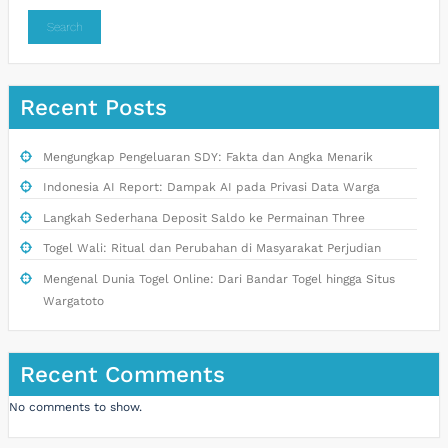
Search
Recent Posts
Mengungkap Pengeluaran SDY: Fakta dan Angka Menarik
Indonesia AI Report: Dampak AI pada Privasi Data Warga
Langkah Sederhana Deposit Saldo ke Permainan Three
Togel Wali: Ritual dan Perubahan di Masyarakat Perjudian
Mengenal Dunia Togel Online: Dari Bandar Togel hingga Situs
Wargatoto
Recent Comments
No comments to show.