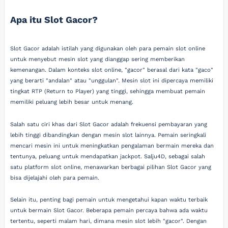
Apa itu Slot Gacor?
Slot Gacor adalah istilah yang digunakan oleh para pemain slot online
untuk menyebut mesin slot yang dianggap sering memberikan
kemenangan. Dalam konteks slot online, "gacor" berasal dari kata "gaco"
yang berarti "andalan" atau "unggulan". Mesin slot ini dipercaya memiliki
tingkat RTP (Return to Player) yang tinggi, sehingga membuat pemain
memiliki peluang lebih besar untuk menang.
Salah satu ciri khas dari Slot Gacor adalah frekuensi pembayaran yang
lebih tinggi dibandingkan dengan mesin slot lainnya. Pemain seringkali
mencari mesin ini untuk meningkatkan pengalaman bermain mereka dan
tentunya, peluang untuk mendapatkan jackpot. Salju4D, sebagai salah
satu platform slot online, menawarkan berbagai pilihan Slot Gacor yang
bisa dijelajahi oleh para pemain.
Selain itu, penting bagi pemain untuk mengetahui kapan waktu terbaik
untuk bermain Slot Gacor. Beberapa pemain percaya bahwa ada waktu
tertentu, seperti malam hari, dimana mesin slot lebih "gacor". Dengan