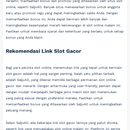
Terakhir, manfaatkan bonus dan promosi yang ditawarkan oleh situs slot
online, seperti Salju4D. Banyak situs menawarkan bonus untuk anggota
baru atau promosi regu yang dapat meningkatkan saldo Anda. Dengan
memanfaatkan bonus ini, Anda dapat bermain lebih banyak dan
meningkatkan kesempatan meraih kemenangan di slot online malam ini.
Pastikan untuk membaca syarat dan ketentuan yang berlaku untuk setiap
bonus yang Anda klaim.
Rekomendasi Link Slot Gacor
Bagi para pecinta slot online, menemukan link yang tepat untuk bermain
slot gacor adalah hal yang sangat penting. Salah satu pilihan terbaik
adalah Salju4D, yang dikenal memiliki berbagai permainan slot online
gacor dan menarik. Dengan antarmuka yang user-friendly, pemain dapat
dengan mudah menjelajahi berbagai jenis mesin slot dan menemukan
yang paling sesuai dengan preferensi mereka. Pastikan untuk
memanfaatkan bonus yang ditawarkan oleh Salju4D untuk meningkatkan
peluang menang.
Selain Salju4D, ada beberapa link slot gacor lainnya yang patut dicoba,
seperti link yang menyediakan slot online malam ini. Platform ini sering