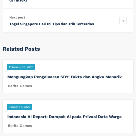
di TikTok?
Next post
Togel Singapore Hari Ini Tips dan Trik Tercerdas
Related Posts
February 10, 2026
Mengungkap Pengeluaran SDY: Fakta dan Angka Menarik
Berita Games
January 1, 2026
Indonesia AI Report: Dampak AI pada Privasi Data Warga
Berita Games