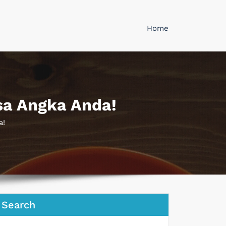
Home
sa Angka Anda!
a!
Search