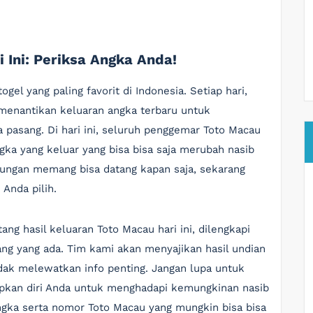
 Ini: Periksa Angka Anda!
el yang paling favorit di Indonesia. Setiap hari,
 menantikan keluaran angka terbaru untuk
 pasang. Di hari ini, seluruh penggemar Toto Macau
gka yang keluar yang bisa bisa saja merubah nasib
tungan memang bisa datang kapan saja, sekarang
Anda pilih.
tang hasil keluaran Toto Macau hari ini, dilengkapi
ang yang ada. Tim kami akan menyajikan hasil undian
idak melewatkan info penting. Jangan lupa untuk
iapkan diri Anda untuk menghadapi kemungkinan nasib
angka serta nomor Toto Macau yang mungkin bisa bisa