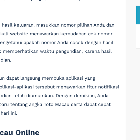
hasil keluaran, masukkan nomor pilihan Anda dan
 sekali website menawarkan kemudahan cek nomor
ngetahui apakah nomor Anda cocok dengan hasil
tuk memperhatikan waktu pengundian, karena hasil
dian.
pun dapat langsung membuka aplikasi yang
likasi-aplikasi tersebut menawarkan fitur notifikasi
ndian telah diumumkan. Dengan demikian, Anda
rbaru tentang angka Toto Macau serta dapat cepat
ari ini.
cau Online