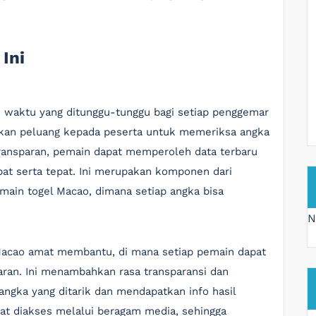
Ini
tu waktu yang ditunggu-tunggu bagi setiap penggemar
rikan peluang kepada peserta untuk memeriksa angka
ransparan, pemain dapat memperoleh data terbaru
at serta tepat. Ini merupakan komponen dari
ain togel Macao, dimana setiap angka bisa
N
 Macao amat membantu, di mana setiap pemain dapat
ran. Ini menambahkan rasa transparansi dan
ngka yang ditarik dan mendapatkan info hasil
apat diakses melalui beragam media, sehingga