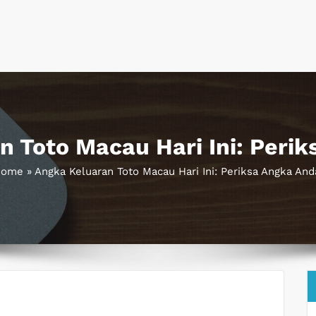
n Toto Macau Hari Ini: Perik
Home
»
Angka Keluaran Toto Macau Hari Ini: Periksa Angka And