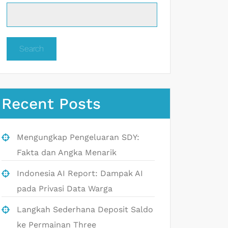
Search
Recent Posts
Mengungkap Pengeluaran SDY:
Fakta dan Angka Menarik
Indonesia AI Report: Dampak AI
pada Privasi Data Warga
Langkah Sederhana Deposit Saldo
ke Permainan Three