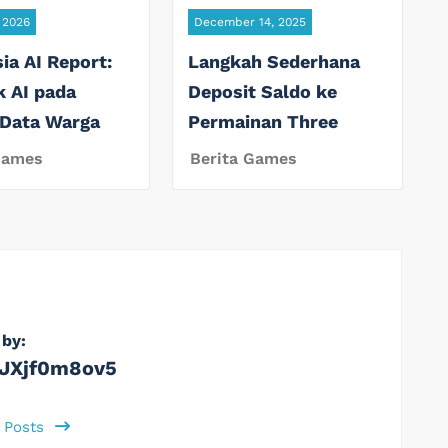
, 2026
December 14, 2025
ia AI Report:
Langkah Sederhana
 AI pada
Deposit Saldo ke
 Data Warga
Permainan Three
Games
Berita Games
 by:
JXjf0m8ov5
l Posts