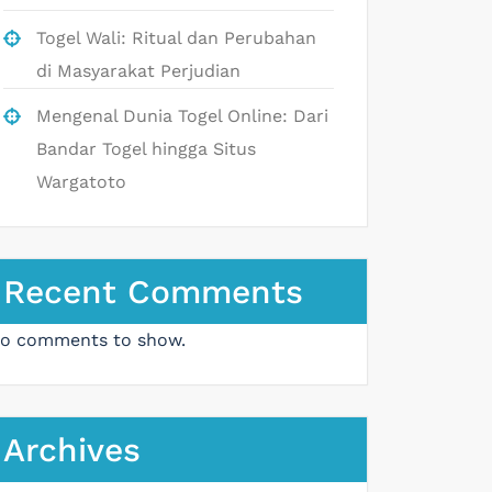
Togel Wali: Ritual dan Perubahan
di Masyarakat Perjudian
Mengenal Dunia Togel Online: Dari
Bandar Togel hingga Situs
Wargatoto
Recent Comments
o comments to show.
Archives