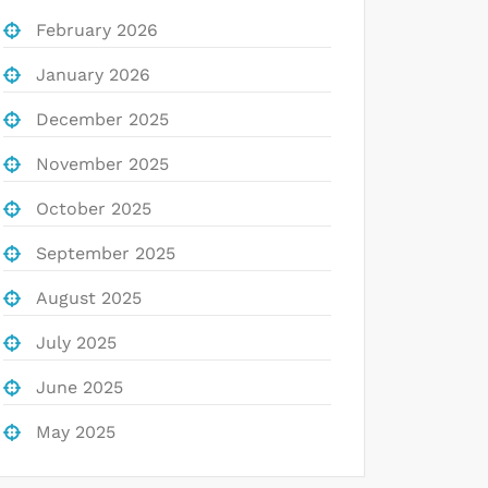
February 2026
January 2026
December 2025
November 2025
October 2025
September 2025
August 2025
July 2025
June 2025
May 2025