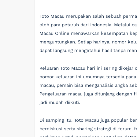
Toto Macau merupakan salah sebuah permain
oleh para petaruh dari Indonesia. Melalui ca
Macau Online menawarkan kesempatan kep
menguntungkan. Setiap harinya, nomor kelua
dapat langsung mengetahui hasil tanpa me
Keluaran Toto Macau hari ini sering dikejar
nomor keluaran ini umumnya tersedia pada 
macau, pemain bisa menganalisis angka s
Pengeluaran macau juga ditunjang dengan 
jadi mudah diikuti.
Di samping itu, Toto Macau juga populer b
berdiskusi serta sharing strategi di forum