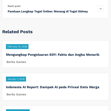
Next post
Panduan Lengkap Togel Online: Menang di Togel Sidney
Related Posts
February 10, 2026
Mengungkap Pengeluaran SDY: Fakta dan Angka Menarik
Berita Games
January 1, 2026
Indonesia AI Report: Dampak AI pada Privasi Data Warga
Berita Games