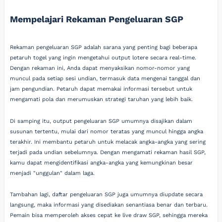
Mempelajari Rekaman Pengeluaran SGP
Rekaman pengeluaran SGP adalah sarana yang penting bagi beberapa
petaruh togel yang ingin mengetahui output lotere secara real-time.
Dengan rekaman ini, Anda dapat menyaksikan nomor-nomor yang
muncul pada setiap sesi undian, termasuk data mengenai tanggal dan
jam pengundian. Petaruh dapat memakai informasi tersebut untuk
mengamati pola dan merumuskan strategi taruhan yang lebih baik.
Di samping itu, output pengeluaran SGP umumnya disajikan dalam
susunan tertentu, mulai dari nomor teratas yang muncul hingga angka
terakhir. Ini membantu petaruh untuk melacak angka-angka yang sering
terjadi pada undian sebelumnya. Dengan mengamati rekaman hasil SGP,
kamu dapat mengidentifikasi angka-angka yang kemungkinan besar
menjadi "unggulan" dalam laga.
Tambahan lagi, daftar pengeluaran SGP juga umumnya diupdate secara
langsung, maka informasi yang disediakan senantiasa benar dan terbaru.
Pemain bisa memperoleh akses cepat ke live draw SGP, sehingga mereka