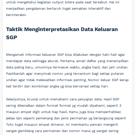
untuk mengetahui kegiatan output lotere pada saat tersebut. Hal ini
menjadikan pengalaman bertaruh togel semakian interaktif dan
berinteraksi.
Taktik Menginterpretasikan Data Keluaran
SGP
Mengamati informasi keluaran SGP bisa dilakukan dengan hati-hati agar
mendapat data sehingga akurat. Pertama, amati daftar yang menampilkan
data paling baru, umumnya termasuk waktu, angka hasil, dan jam undian.
Pastikanlah agar menyimak nomor yang tercantum bagi setiap putaran
undian agar tidak melewatkan informasi penting. Nomor keluar SGP kerap
kali terdiri dari kombinasi angka yg bisa bervariasi setiap hari.
Selanjutnya, krusial untuk memahami cara penyajian data. Hasil SGP
sering dikenalkan dalam format format yg mudah dipahami, seperti 3
maupun empat digit untuk tiap hasil. Kamu juga bisa memperhatikan
jeklas lain seperti pemenang dan jenis permainan yg berlangsung seperti
Toto togel maupun empat dimensi. Ini membantu pemain mengerti
sangat gamblang cara permainan dan nomor mana yg sangat sering