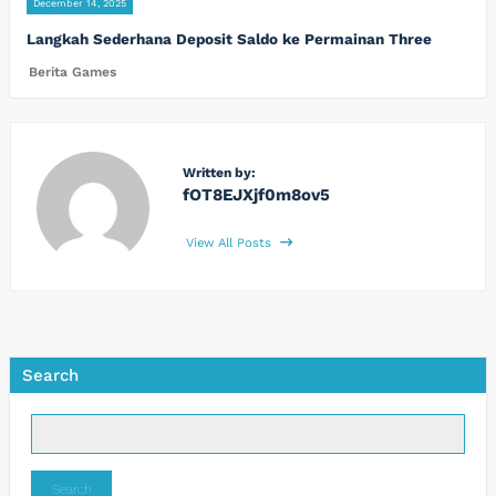
December 14, 2025
Langkah Sederhana Deposit Saldo ke Permainan Three
Berita Games
Written by:
fOT8EJXjf0m8ov5
View All Posts
Search
Search