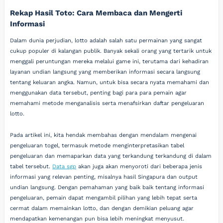
Rekap Hasil Toto: Cara Membaca dan Mengerti
Informasi
Dalam dunia perjudian, lotto adalah salah satu permainan yang sangat
cukup populer di kalangan publik. Banyak sekali orang yang tertarik untuk
menggali peruntungan mereka melalui game ini, terutama dari kehadiran
layanan undian langsung yang memberikan informasi secara langsung
tentang keluaran angka. Namun, untuk bisa secara nyata memahami dan
menggunakan data tersebut, penting bagi para para pemain agar
memahami metode menganalisis serta menafsirkan daftar pengeluaran
lotto.
Pada artikel ini, kita hendak membahas dengan mendalam mengenai
pengeluaran togel, termasuk metode menginterpretasikan tabel
pengeluaran dan memaparkan data yang terkandung terkandung di dalam
tabel tersebut.
Data sgp
akan juga akan menyoroti dari beberapa jenis
informasi yang relevan penting, misalnya hasil Singapura dan output
undian langsung. Dengan pemahaman yang baik baik tentang informasi
pengeluaran, pemain dapat mengambil pilihan yang lebih tepat serta
cermat dalam memainkan lotto, dan dengan demikian peluang agar
mendapatkan kemenangan pun bisa lebih meningkat menyusut.