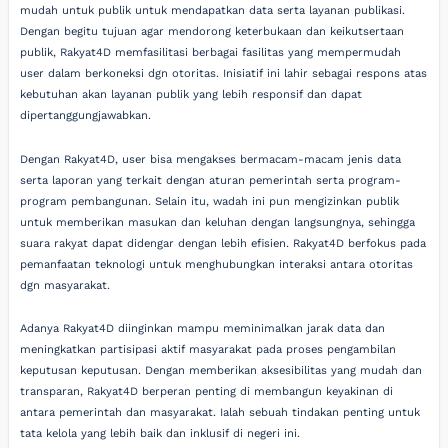
mudah untuk publik untuk mendapatkan data serta layanan publikasi.
Dengan begitu tujuan agar mendorong keterbukaan dan keikutsertaan
publik, Rakyat4D memfasilitasi berbagai fasilitas yang mempermudah
user dalam berkoneksi dgn otoritas. Inisiatif ini lahir sebagai respons atas
kebutuhan akan layanan publik yang lebih responsif dan dapat
dipertanggungjawabkan.
Dengan Rakyat4D, user bisa mengakses bermacam-macam jenis data
serta laporan yang terkait dengan aturan pemerintah serta program-
program pembangunan. Selain itu, wadah ini pun mengizinkan publik
untuk memberikan masukan dan keluhan dengan langsungnya, sehingga
suara rakyat dapat didengar dengan lebih efisien. Rakyat4D berfokus pada
pemanfaatan teknologi untuk menghubungkan interaksi antara otoritas
dgn masyarakat.
Adanya Rakyat4D diinginkan mampu meminimalkan jarak data dan
meningkatkan partisipasi aktif masyarakat pada proses pengambilan
keputusan keputusan. Dengan memberikan aksesibilitas yang mudah dan
transparan, Rakyat4D berperan penting di membangun keyakinan di
antara pemerintah dan masyarakat. Ialah sebuah tindakan penting untuk
tata kelola yang lebih baik dan inklusif di negeri ini.