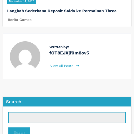
December 14, 2025
Langkah Sederhana Deposit Saldo ke Permainan Three
Berita Games
Written by:
fOT8EJXjf0m8ov5
View All Posts
Search
Search