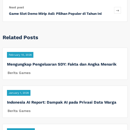
Next post
Game Slot Demo Mirip Asli: Pilihan Populer di Tahun Ini
Related Posts
February 10, 2026
Mengungkap Pengeluaran SDY: Fakta dan Angka Menarik
Berita Games
January 1, 2026
Indonesia AI Report: Dampak AI pada Privasi Data Warga
Berita Games