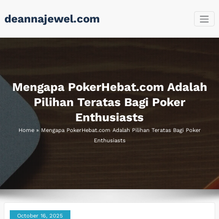
Skip
deannajewel.com
to
content
Mengapa PokerHebat.com Adalah
Pilihan Teratas Bagi Poker
Enthusiasts
Home
»
Mengapa PokerHebat.com Adalah Pilihan Teratas Bagi Poker
Enthusiasts
October 16, 2025