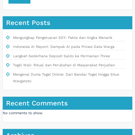
Recent Posts
Mengungkap Pengeluaran SDY: Fakta dan Angka Menarik
Indonesia AI Report: Dampak AI pada Privasi Data Warga
Langkah Sederhana Deposit Saldo ke Permainan Three
Togel Wali: Ritual dan Perubahan di Masyarakat Perjudian
Mengenal Dunia Togel Online: Dari Bandar Togel hingga Situs
Wargatoto
Recent Comments
No comments to show.