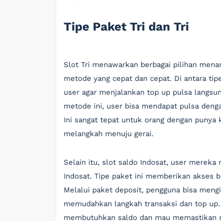
Tipe Paket Tri dan Tri
Slot Tri menawarkan berbagai pilihan menar
metode yang cepat dan cepat. Di antara tip
user agar menjalankan top up pulsa langsung
metode ini, user bisa mendapat pulsa de
Ini sangat tepat untuk orang dengan punya 
melangkah menuju gerai.
Selain itu, slot saldo Indosat, user merek
Indosat. Tipe paket ini memberikan akses b
Melalui paket deposit, pengguna bisa meng
memudahkan langkah transaksi dan top up. 
membutuhkan saldo dan mau memastikan sa