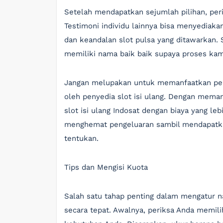
Setelah mendapatkan sejumlah pilihan, peri
Testimoni individu lainnya bisa menyediak
dan keandalan slot pulsa yang ditawarkan. 
memiliki nama baik baik supaya proses kam
Jangan melupakan untuk memanfaatkan pena
oleh penyedia slot isi ulang. Dengan mem
slot isi ulang Indosat dengan biaya yang leb
menghemat pengeluaran sambil mendapatkan n
tentukan.
Tips dan Mengisi Kuota
Salah satu tahap penting dalam mengatur n
secara tepat. Awalnya, periksa Anda memil