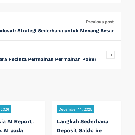
Previous post
Indosat: Strategi Sederhana untuk Menang Besar
 para Pecinta Permainan Permainan Poker
, 2026
December 14, 2025
ia AI Report:
Langkah Sederhana
 AI pada
Deposit Saldo ke