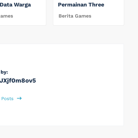
 Data Warga
Permainan Three
Games
Berita Games
 by:
JXjf0m8ov5
l Posts