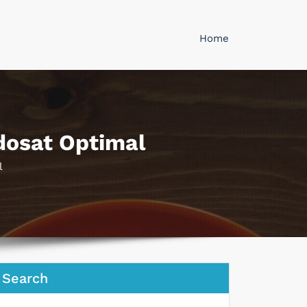
Home
dosat Optimal
l
Search