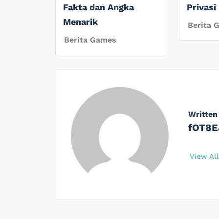
Fakta dan Angka
Privasi
Menarik
Berita 
Berita Games
Written
fOT8E
View Al