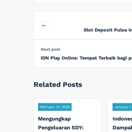
Slot Deposit Pulsa 
Next post
IDN Play Online: Tempat Terbaik bagi
Related Posts
February 10, 2026
January 1
Mengungkap
Indones
Pengeluaran SDY:
Dampak