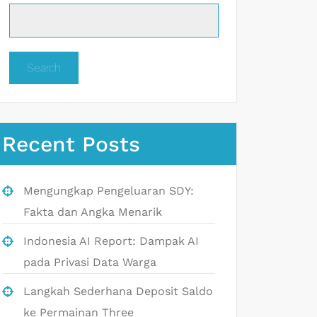
Search
Recent Posts
Mengungkap Pengeluaran SDY:
Fakta dan Angka Menarik
Indonesia AI Report: Dampak AI
pada Privasi Data Warga
Langkah Sederhana Deposit Saldo
ke Permainan Three