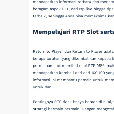
mendapatkan informasi terbaru dan menamba
beragam aspek RTP, dari rtp live hingga t
terbaik, sehingga Anda bisa memaksimalk
Mempelajari RTP Slot sert
Return to Player dan Return to Player ad
berapa taruhan yang dikembalikan kepada k
permainan slot memiliki nilai RTP 95%, m
mendapatkan kembali dari dari 100 100 ya
informasi ini membantu pemain untuk memi
untuk dan.
Pentingnya RTP tidak hanya berada di nilai
strategi bermain bermain. Dengan mengetah