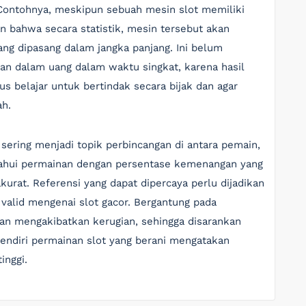
 Contohnya, meskipun sebuah mesin slot memiliki
 bahwa secara statistik, mesin tersebut akan
ng dipasang dalam jangka panjang. Ini belum
n dalam uang dalam waktu singkat, karena hasil
s belajar untuk bertindak secara bijak dan agar
ah.
sering menjadi topik perbincangan di antara pemain,
ahui permainan dengan persentase kemenangan yang
kurat. Referensi yang dapat dipercaya perlu dijadikan
valid mengenai slot gacor. Bergantung pada
an mengakibatkan kerugian, sehingga disarankan
endiri permainan slot yang berani mengatakan
inggi.