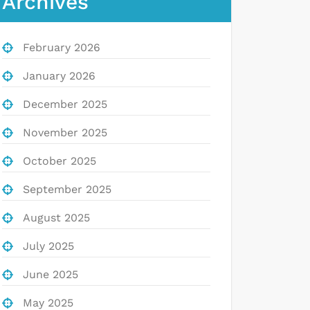
Archives
February 2026
January 2026
December 2025
November 2025
October 2025
September 2025
August 2025
July 2025
June 2025
May 2025