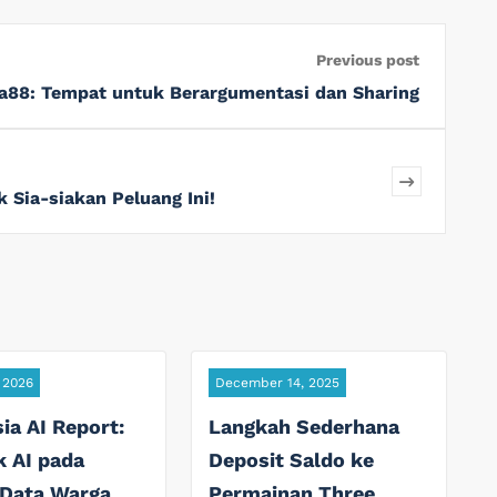
Previous post
a88: Tempat untuk Berargumentasi dan Sharing
 Sia-siakan Peluang Ini!
, 2026
December 14, 2025
ia AI Report:
Langkah Sederhana
 AI pada
Deposit Saldo ke
 Data Warga
Permainan Three