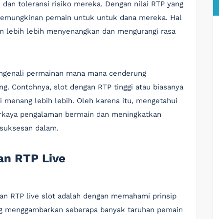
 dan toleransi risiko mereka. Dengan nilai RTP yang
r kemungkinan pemain untuk untuk dana mereka. Hal
n lebih lebih menyenangkan dan mengurangi rasa
ngenali permainan mana mana cenderung
 Contohnya, slot dengan RTP tinggi atau biasanya
 menang lebih lebih. Oleh karena itu, mengetahui
rkaya pengalaman bermain dan meningkatkan
suksesan dalam.
an RTP Live
an RTP live slot adalah dengan memahami prinsip
yang menggambarkan seberapa banyak taruhan pemain