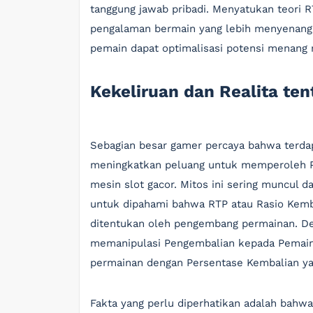
tanggung jawab pribadi. Menyatukan teori 
pengalaman bermain yang lebih menyenangk
pemain dapat optimalisasi potensi menang
Kekeliruan dan Realita te
Sebagian besar gamer percaya bahwa terdap
meningkatkan peluang untuk memperoleh P
mesin slot gacor. Mitos ini sering muncul da
untuk dipahami bahwa RTP atau Rasio Kemba
ditentukan oleh pengembang permainan. De
memanipulasi Pengembalian kepada Pemain
permainan dengan Persentase Kembalian ya
Fakta yang perlu diperhatikan adalah bahw