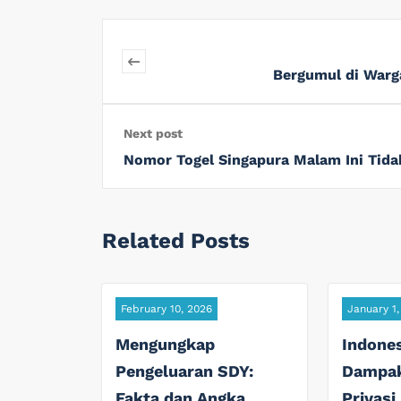
Bergumul di Warg
Next post
Nomor Togel Singapura Malam Ini Tidak
Related Posts
February 10, 2026
January 1
Mengungkap
Indones
Pengeluaran SDY:
Dampak
Fakta dan Angka
Privasi