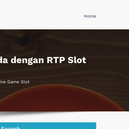
Home
da dengan RTP Slot
ive Game Slot
Search