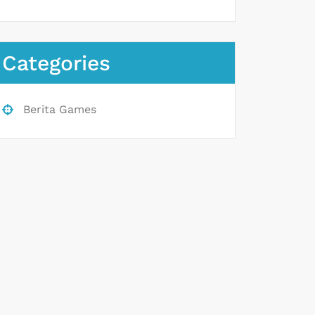
Categories
Berita Games