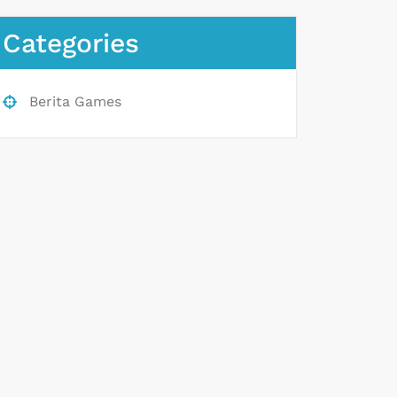
Categories
Berita Games