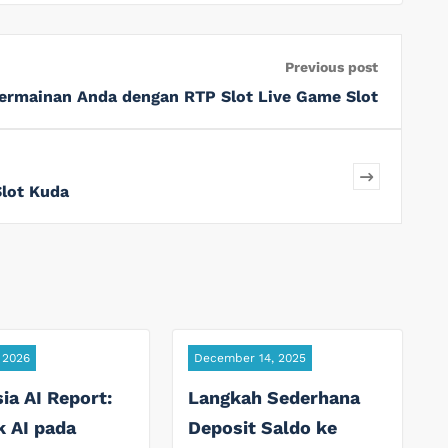
Previous post
ermainan Anda dengan RTP Slot Live Game Slot
lot Kuda
, 2026
December 14, 2025
ia AI Report:
Langkah Sederhana
 AI pada
Deposit Saldo ke