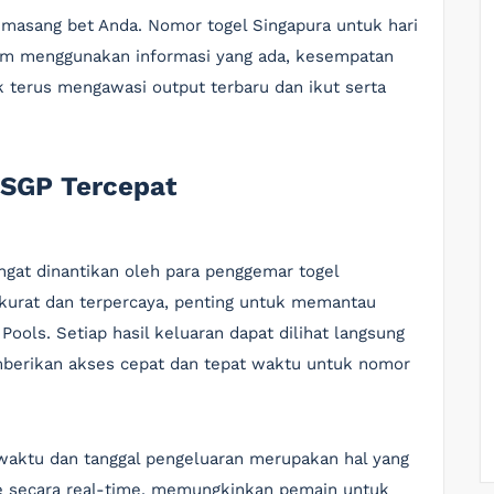
masang bet Anda. Nomor togel Singapura untuk hari
lam menggunakan informasi yang ada, kesempatan
k terus mengawasi output terbaru dan ikut serta
 SGP Tercepat
gat dinantikan oleh para penggemar togel
kurat dan terpercaya, penting untuk memantau
ools. Setiap hasil keluaran dapat dilihat langsung
mberikan akses cepat dan tepat waktu untuk nomor
 waktu dan tanggal pengeluaran merupakan hal yang
ate secara real-time, memungkinkan pemain untuk