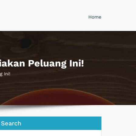
Home
akan Peluang Ini!
 Ini!
Search