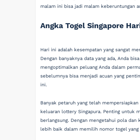
malam ini bisa jadi malam keberuntungan a
Angka Togel Singapore Hari
Hari ini adalah kesempatan yang sangat me
Dengan banyaknya data yang ada, Anda bis
mengoptimalkan peluang Anda dalam permain
sebelumnya bisa menjadi acuan yang penti
ini.
Banyak petaruh yang telah mempersiapkan 
keluaran lottery Singapura. Penting untuk m
berlangsung. Dengan mengetahui pola dan
lebih baik dalam memilih nomor togel yang