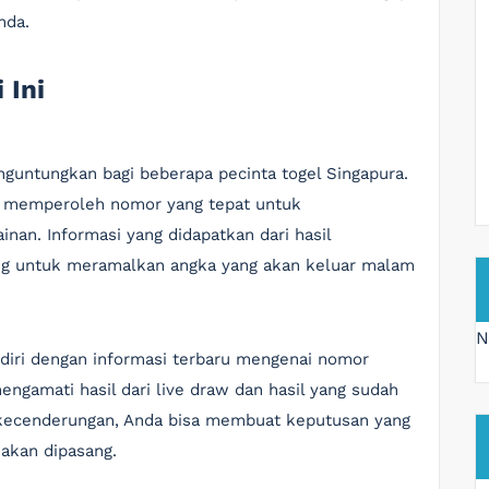
nda.
 Ini
nguntungkan bagi beberapa pecinta togel Singapura.
a memperoleh nomor yang tepat untuk
an. Informasi yang didapatkan dari hasil
ng untuk meramalkan angka yang akan keluar malam
N
diri dengan informasi terbaru mengenai nomor
engamati hasil dari live draw dan hasil yang sudah
 kecenderungan, Anda bisa membuat keputusan yang
 akan dipasang.